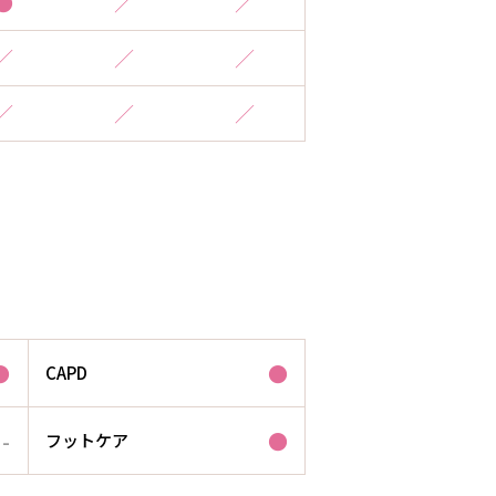
●
／
／
／
／
／
／
／
／
。
●
●
CAPD
-
●
フットケア