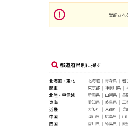
受診され
都道府県別に探す
北海道
青森県
岩
北海道・東北
東京都
神奈川県
関東
新潟県
山梨県
長
北陸・甲信越
愛知県
岐阜県
三
東海
大阪府
京都府
兵
近畿
岡山県
広島県
山
中国
香川県
徳島県
愛
四国