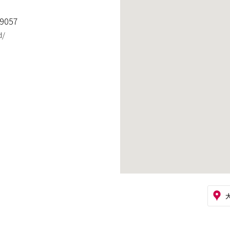
9057
d/