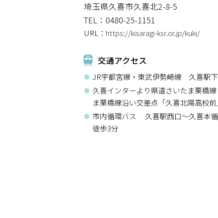
埼玉県久喜市久喜北2-8-5
TEL：0480-25-1151
URL：
https://kisaragi-ksr.or.jp/kuki/
交通アクセス
JR宇都宮線・東武伊勢崎線 久喜駅下
久喜インターより県道さいたま栗橋線 
ま栗橋線沿い交差点「久喜北陽高校前」
市内循環バス 久喜駅西口～久喜本
徒歩3分