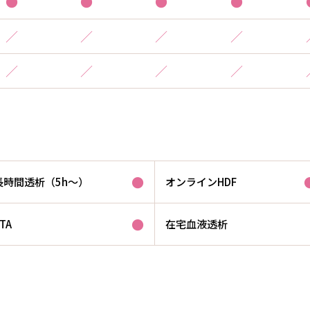
●
●
●
●
／
／
／
／
／
／
／
／
●
長時間透析（5h～）
オンラインHDF
●
TA
在宅血液透析