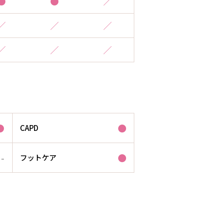
●
●
／
／
／
／
／
／
／
●
●
CAPD
-
●
フットケア