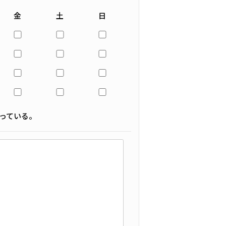
金
土
日
っている。