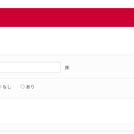
床
なし
あり