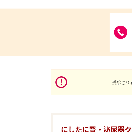
受診され
にしたに腎・泌尿器ク