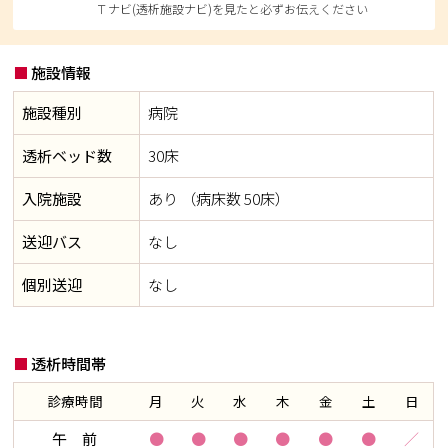
Ｔナビ(透析施設ナビ)を見たと必ずお伝えください
施設情報
施設種別
病院
透析ベッド数
30床
入院施設
あり （病床数 50床）
送迎バス
なし
個別送迎
なし
透析時間帯
診療時間
月
火
水
木
金
土
日
午 前
●
●
●
●
●
●
／