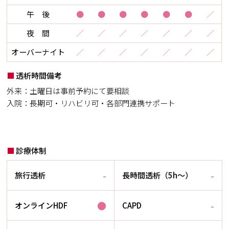
午 後
●
●
●
●
●
●
／
夜 間
／
／
／
／
／
／
／
オーバーナイト
／
／
／
／
／
／
／
透析時間備考
外来：土曜日は事前予約にて要相談
入院：長期可・リハビリ可・各部門連携サポート
診療体制
-
-
旅行透析
長時間透析（5h～）
●
-
オンラインHDF
CAPD