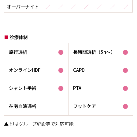
オーバーナイト
／
／
／
／
／
／
／
診療体制
●
●
旅行透析
長時間透析（5h～）
●
●
オンラインHDF
CAPD
●
●
シャント手術
PTA
-
●
在宅血液透析
フットケア
▲ 印はグループ施設等で対応可能