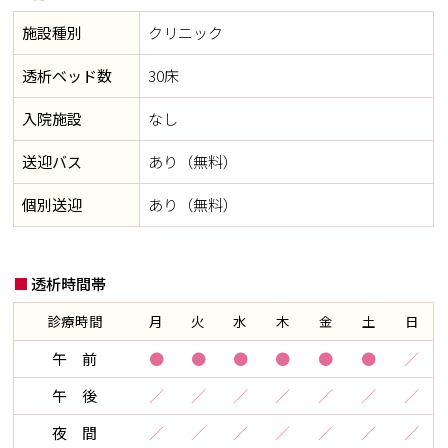
施設種別
クリニック
透析ベッド数
30床
入院施設
なし
送迎バス
あり（無料）
個別送迎
あり（無料）
透析時間帯
診療時間
月
火
水
木
金
土
日
午 前
●
●
●
●
●
●
／
午 後
／
／
／
／
／
／
／
夜 間
／
／
／
／
／
／
／